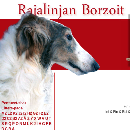
Pentueet-sivu
Fin
Litters-page
Int & Fin & Es
M2
L2
K2
J2
I2
H2
G2
F2
E2
D2
C2
B2
A2
Å
Z
Y
X
W
V
U
T
S
R
Q
P
O
N
M
L
K
J
I
H
G
F
E
D
C
B
A