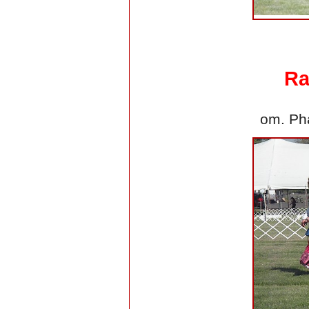
Ra
om. Ph