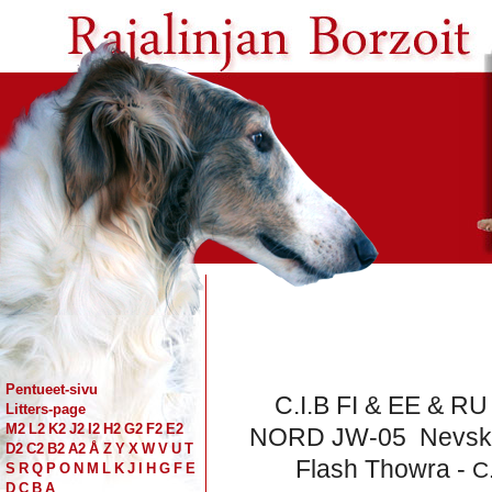
Pentueet-sivu
C.I.B FI & EE & 
Litters-page
M2
L2
K2
J2
I2
H2
G2
F2
E2
NORD JW-05 NevskyW
D2
C2
B2
A2
Å
Z
Y
X
W
V
U
T
Flash Thowra -
C
S
R
Q
P
O
N
M
L
K
J
I
H
G
F
E
D
C
B
A