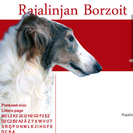
Pentueet-sivu
Litters-page
Rajali
M2
L2
K2
J2
I2
H2
G2
F2
E2
D2
C2
B2
A2
Å
Z
Y
X
W
V
U
T
S
R
Q
P
O
N
M
L
K
J
I
H
G
F
E
D
C
B
A