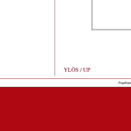
YLÖS / UP
. Rajalinj