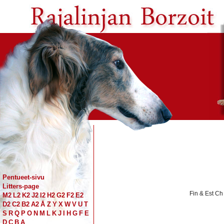
Pentueet-sivu
Litters-page
Fin & Est Ch
M2
L2
K2
J2
I2
H2
G2
F2
E2
D2
C2
B2
A2
Å
Z
Y
X
W
V
U
T
S
R
Q
P
O
N
M
L
K
J
I
H
G
F
E
D
C
B
A