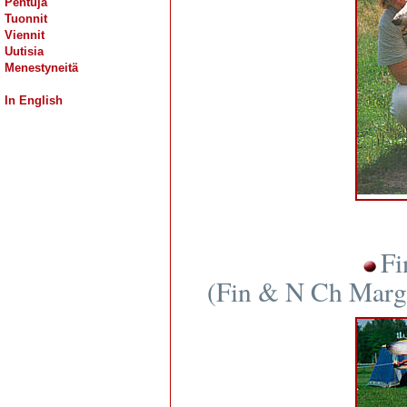
Pentuja
Tuonnit
Viennit
Uutisia
Menestyneitä
In English
Fi
(Fin & N Ch Margi